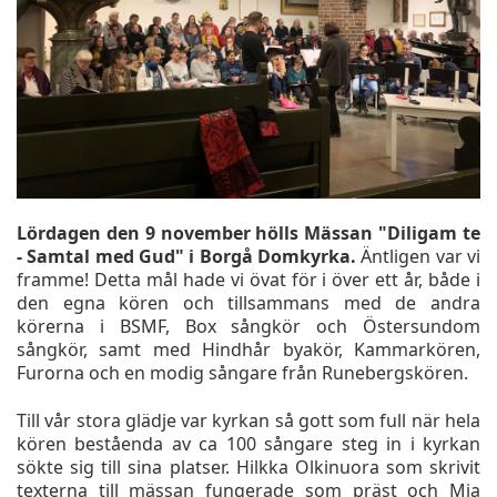
Lördagen den 9 november hölls Mässan "Diligam te
- Samtal med Gud" i Borgå Domkyrka.
Äntligen var vi
framme! Detta mål hade vi övat för i över ett år, både i
den egna kören och tillsammans med de andra
körerna i BSMF, Box sångkör och Östersundom
sångkör, samt med Hindhår byakör, Kammarkören,
Furorna och en modig sångare från Runebergskören.
Till vår stora glädje var kyrkan så gott som full när hela
kören beståenda av ca 100 sångare steg in i kyrkan
sökte sig till sina platser. Hilkka Olkinuora som skrivit
texterna till mässan fungerade som präst och Mia