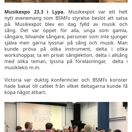
Musikexpo 23.3 i Lypa.
Musikexpot var ett helt
nytt evenemang som BSMFs styrelse beslöt att satsa
på. Musikexpot blev en dag fylld av musik och
sång. Det var öppet för alla, unga som gamla,
sångare, blivande sångare, personer som inte sjunger
själva men gärna lyssnar på sång och musik. Man
kunde pröva på olika instrument, delta i olika
workshoppar, ta en privat sånglektion, delta i allsång
med olika teman, lyssna på föreläsningar, delta i
musiklekis m.m.
Victoria var duktig konferincier och BSMFs korister
hade bakat till caféet från vilket deltagarna kunde få
köpa något ätbart.