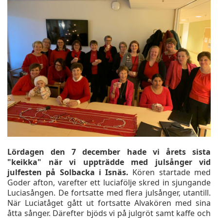
Lördagen den 7 december hade vi årets sista
"keikka" när vi uppträdde med julsånger vid
julfesten på Solbacka i Isnäs.
Kören startade med
Goder afton, varefter ett luciafölje skred in sjungande
Luciasången. De fortsatte med flera julsånger, utantill.
När Luciatåget gått ut fortsatte Alvakören med sina
åtta sånger. Därefter bjöds vi på julgröt samt kaffe och