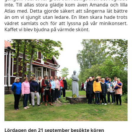
inte. Till allas stora glädje kom även Amanda och lilla
Atlas med. Detta gjorde säkert att sångerna lät bättre
än om vi sjungit utan ledare. En liten skara hade trots
vädret samlats och för att lyssna på vår minikonsert.
Kaffet vi blev bjudna på värmde skönt.
Lördagen den 21 september besökte kören