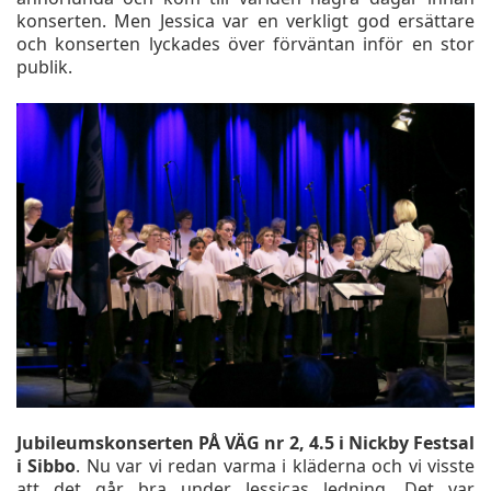
konserten. Men Jessica var en verkligt god ersättare
och konserten lyckades över förväntan inför en stor
publik.
Jubileumskonserten PÅ VÄG nr 2, 4.5 i Nickby Festsal
i Sibbo
. Nu var vi redan varma i kläderna och vi visste
att det går bra under Jessicas ledning. Det var