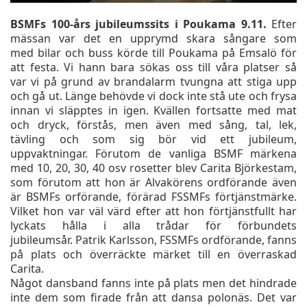
BSMFs 100-års jubileumssits i Poukama 9.11.
Efter
mässan var det en upprymd skara sångare som
med bilar och buss körde till Poukama på Emsalö för
att festa. Vi hann bara sökas oss till våra platser så
var vi på grund av brandalarm tvungna att stiga upp
och gå ut. Länge behövde vi dock inte stå ute och frysa
innan vi släpptes in igen. Kvällen fortsatte med mat
och dryck, förstås, men även med sång, tal, lek,
tävling och som sig bör vid ett jubileum,
uppvaktningar. Förutom de vanliga BSMF märkena
med 10, 20, 30, 40 osv rosetter blev Carita Björkestam,
som förutom att hon är Alvakörens ordförande även
är BSMFs orförande, förärad FSSMFs förtjänstmärke.
Vilket hon var väl värd efter att hon förtjänstfullt har
lyckats hålla i alla trådar för förbundets
jubileumsår. Patrik Karlsson, FSSMFs ordförande, fanns
på plats och överräckte märket till en överraskad
Carita.
Något dansband fanns inte på plats men det hindrade
inte dem som firade från att dansa polonäs. Det var