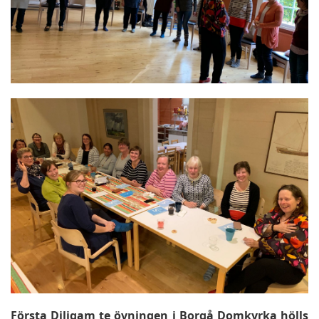
Första Diligam te övningen i Borgå Domkyrka hölls