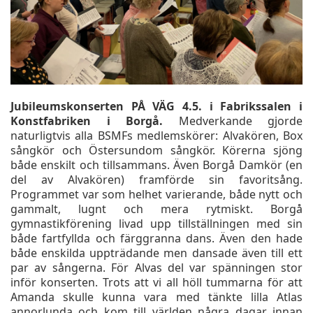
Jubileumskonserten PÅ VÄG 4.5. i Fabrikssalen i
Konstfabriken i Borgå.
Medverkande gjorde
naturligtvis alla BSMFs medlemskörer: Alvakören, Box
sångkör och Östersundom sångkör. Körerna sjöng
både enskilt och tillsammans. Även Borgå Damkör (en
del av Alvakören) framförde sin favoritsång.
Programmet var som helhet varierande, både nytt och
gammalt, lugnt och mera rytmiskt. Borgå
gymnastikförening livad upp tillställningen med sin
både fartfyllda och färggranna dans. Även den hade
både enskilda uppträdande men dansade även till ett
par av sångerna. För Alvas del var spänningen stor
inför konserten. Trots att vi all höll tummarna för att
Amanda skulle kunna vara med tänkte lilla Atlas
annorlunda och kom till världen några dagar innan